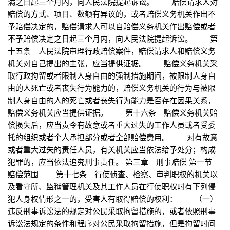
满之日起三个月内，向人民法院提起诉讼。 赔偿请求人对
赔偿的方式、项目、数额有异议的，或者赔偿义务机关作出不
予赔偿决定的，赔偿请求人可以自赔偿义务机关作出赔偿或者
不予赔偿决定之日起三个月内，向人民法院提起诉讼。 第
十五条 人民法院审理行政赔偿案件，赔偿请求人和赔偿义务
机关对自己提出的主张，应当提供证据。 赔偿义务机关采
取行政拘留或者限制人身自由的强制措施期间，被限制人身自
由的人死亡或者丧失行为能力的，赔偿义务机关的行为与被限
制人身自由的人的死亡或者丧失行为能力是否存在因果关系，
赔偿义务机关应当提供证据。 第十六条 赔偿义务机关赔
偿损失后，应当责令有故意或者重大过失的工作人员或者受委
托的组织或者个人承担部分或者全部赔偿费用。 对有故意
或者重大过失的责任人员，有关机关应当依法给予处分；构成
犯罪的，应当依法追究刑事责任。 第三章 刑事赔偿 第一节
赔偿范围 第十七条 行使侦查、检察、审判职权的机关以
及看守所、监狱管理机关及其工作人员在行使职权时有下列侵
犯人身权情形之一的，受害人有取得赔偿的权利： （一）
违反刑事诉讼法的规定对公民采取拘留措施的，或者依照刑事
诉讼法规定的条件和程序对公民采取拘留措施，但是拘留时间