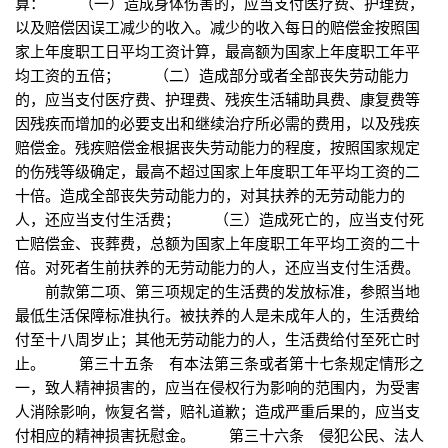
算： （一）造成身体伤害的，应当支付医疗费、护理费，
以及赔偿因误工减少的收入。减少的收入每日的赔偿金按照国
家上年度职工日平均工资计算，最高额为国家上年度职工年平
均工资的五倍； （二）造成部分或者全部丧失劳动能力
的，应当支付医疗费、护理费、残疾生活辅助具费、康复费等
因残疾而增加的必要支出和继续治疗所必需的费用，以及残疾
赔偿金。残疾赔偿金根据丧失劳动能力的程度，按照国家规定
的伤残等级确定，最高不超过国家上年度职工年平均工资的二
十倍。造成全部丧失劳动能力的，对其扶养的无劳动能力的
人，还应当支付生活费； （三）造成死亡的，应当支付死
亡赔偿金、丧葬费，总额为国家上年度职工年平均工资的二十
倍。对死者生前扶养的无劳动能力的人，还应当支付生活费。
前款第二项、第三项规定的生活费的发放标准，参照当地
最低生活保障标准执行。被扶养的人是未成年人的，生活费给
付至十八周岁止；其他无劳动能力的人，生活费给付至死亡时
止。 第三十五条 有本法第三条或者第十七条规定情形之
一，致人精神损害的，应当在侵权行为影响的范围内，为受害
人消除影响，恢复名誉，赔礼道歉；造成严重后果的，应当支
付相应的精神损害抚慰金。 第三十六条 侵犯公民、法人