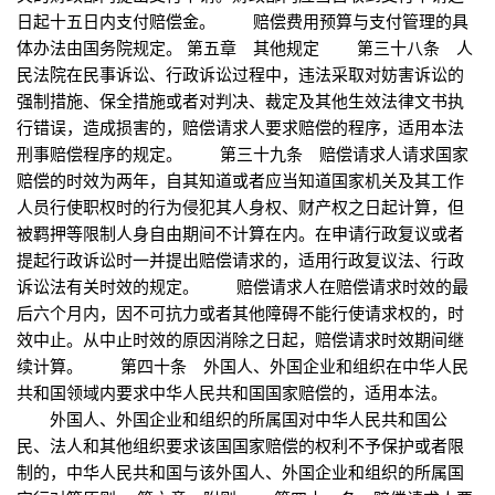
日起十五日内支付赔偿金。 赔偿费用预算与支付管理的具
体办法由国务院规定。 第五章 其他规定 第三十八条 人
民法院在民事诉讼、行政诉讼过程中，违法采取对妨害诉讼的
强制措施、保全措施或者对判决、裁定及其他生效法律文书执
行错误，造成损害的，赔偿请求人要求赔偿的程序，适用本法
刑事赔偿程序的规定。 第三十九条 赔偿请求人请求国家
赔偿的时效为两年，自其知道或者应当知道国家机关及其工作
人员行使职权时的行为侵犯其人身权、财产权之日起计算，但
被羁押等限制人身自由期间不计算在内。在申请行政复议或者
提起行政诉讼时一并提出赔偿请求的，适用行政复议法、行政
诉讼法有关时效的规定。 赔偿请求人在赔偿请求时效的最
后六个月内，因不可抗力或者其他障碍不能行使请求权的，时
效中止。从中止时效的原因消除之日起，赔偿请求时效期间继
续计算。 第四十条 外国人、外国企业和组织在中华人民
共和国领域内要求中华人民共和国国家赔偿的，适用本法。
外国人、外国企业和组织的所属国对中华人民共和国公
民、法人和其他组织要求该国国家赔偿的权利不予保护或者限
制的，中华人民共和国与该外国人、外国企业和组织的所属国