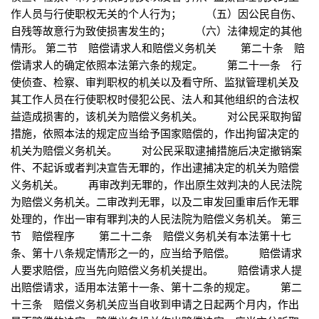
作人员与行使职权无关的个人行为； （五）因公民自伤、
自残等故意行为致使损害发生的； （六）法律规定的其他
情形。 第二节 赔偿请求人和赔偿义务机关 第二十条 赔
偿请求人的确定依照本法第六条的规定。 第二十一条 行
使侦查、检察、审判职权的机关以及看守所、监狱管理机关及
其工作人员在行使职权时侵犯公民、法人和其他组织的合法权
益造成损害的，该机关为赔偿义务机关。 对公民采取拘留
措施，依照本法的规定应当给予国家赔偿的，作出拘留决定的
机关为赔偿义务机关。 对公民采取逮捕措施后决定撤销案
件、不起诉或者判决宣告无罪的，作出逮捕决定的机关为赔偿
义务机关。 再审改判无罪的，作出原生效判决的人民法院
为赔偿义务机关。二审改判无罪，以及二审发回重审后作无罪
处理的，作出一审有罪判决的人民法院为赔偿义务机关。 第三
节 赔偿程序 第二十二条 赔偿义务机关有本法第十七
条、第十八条规定情形之一的，应当给予赔偿。 赔偿请求
人要求赔偿，应当先向赔偿义务机关提出。 赔偿请求人提
出赔偿请求，适用本法第十一条、第十二条的规定。 第二
十三条 赔偿义务机关应当自收到申请之日起两个月内，作出