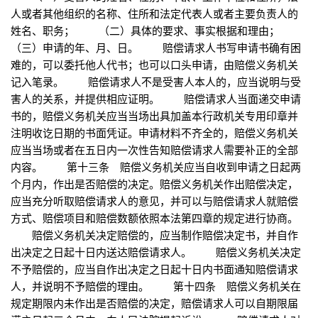
人或者其他组织的名称、住所和法定代表人或者主要负责人的
姓名、职务； （二）具体的要求、事实根据和理由；
（三）申请的年、月、日。 赔偿请求人书写申请书确有困
难的，可以委托他人代书；也可以口头申请，由赔偿义务机关
记入笔录。 赔偿请求人不是受害人本人的，应当说明与受
害人的关系，并提供相应证明。 赔偿请求人当面递交申请
书的，赔偿义务机关应当当场出具加盖本行政机关专用印章并
注明收讫日期的书面凭证。申请材料不齐全的，赔偿义务机关
应当当场或者在五日内一次性告知赔偿请求人需要补正的全部
内容。 第十三条 赔偿义务机关应当自收到申请之日起两
个月内，作出是否赔偿的决定。赔偿义务机关作出赔偿决定，
应当充分听取赔偿请求人的意见，并可以与赔偿请求人就赔偿
方式、赔偿项目和赔偿数额依照本法第四章的规定进行协商。
赔偿义务机关决定赔偿的，应当制作赔偿决定书，并自作
出决定之日起十日内送达赔偿请求人。 赔偿义务机关决定
不予赔偿的，应当自作出决定之日起十日内书面通知赔偿请求
人，并说明不予赔偿的理由。 第十四条 赔偿义务机关在
规定期限内未作出是否赔偿的决定，赔偿请求人可以自期限届