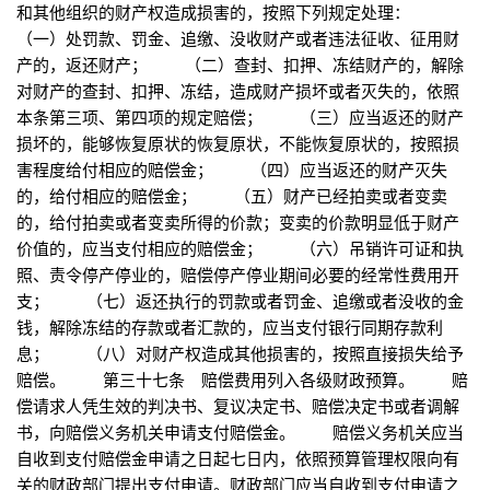
和其他组织的财产权造成损害的，按照下列规定处理：
（一）处罚款、罚金、追缴、没收财产或者违法征收、征用财
产的，返还财产； （二）查封、扣押、冻结财产的，解除
对财产的查封、扣押、冻结，造成财产损坏或者灭失的，依照
本条第三项、第四项的规定赔偿； （三）应当返还的财产
损坏的，能够恢复原状的恢复原状，不能恢复原状的，按照损
害程度给付相应的赔偿金； （四）应当返还的财产灭失
的，给付相应的赔偿金； （五）财产已经拍卖或者变卖
的，给付拍卖或者变卖所得的价款；变卖的价款明显低于财产
价值的，应当支付相应的赔偿金； （六）吊销许可证和执
照、责令停产停业的，赔偿停产停业期间必要的经常性费用开
支； （七）返还执行的罚款或者罚金、追缴或者没收的金
钱，解除冻结的存款或者汇款的，应当支付银行同期存款利
息； （八）对财产权造成其他损害的，按照直接损失给予
赔偿。 第三十七条 赔偿费用列入各级财政预算。 赔
偿请求人凭生效的判决书、复议决定书、赔偿决定书或者调解
书，向赔偿义务机关申请支付赔偿金。 赔偿义务机关应当
自收到支付赔偿金申请之日起七日内，依照预算管理权限向有
关的财政部门提出支付申请。财政部门应当自收到支付申请之