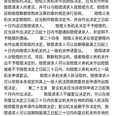
是否赔偿的决定。赔偿义务机关作出赔偿决定，应当充分听取
赔偿请求人的意见，并可以与赔偿请求人就赔偿方式、赔偿项
目和赔偿数额依照本法第四章的规定进行协商。 赔偿义务
机关决定赔偿的，应当制作赔偿决定书，并自作出决定之日起
十日内送达赔偿请求人。 赔偿义务机关决定不予赔偿的，
应当自作出决定之日起十日内书面通知赔偿请求人，并说明不
予赔偿的理由。 第二十四条 赔偿义务机关在规定期限内
未作出是否赔偿的决定，赔偿请求人可以自期限届满之日起三
十日内向赔偿义务机关的上一级机关申请复议。 赔偿请求
人对赔偿的方式、项目、数额有异议的，或者赔偿义务机关作
出不予赔偿决定的，赔偿请求人可以自赔偿义务机关作出赔偿
或者不予赔偿决定之日起三十日内，向赔偿义务机关的上一级
机关申请复议。 赔偿义务机关是人民法院的，赔偿请求人
可以依照本条规定向其上一级人民法院赔偿委员会申请作出赔
偿决定。 第二十五条 复议机关应当自收到申请之日起两
个月内作出决定。 赔偿请求人不服复议决定的，可以在收
到复议决定之日起三十日内向复议机关所在地的同级人民法院
赔偿委员会申请作出赔偿决定；复议机关逾期不作决定的，赔
偿请求人可以自期限届满之日起三十日内向复议机关所在地的