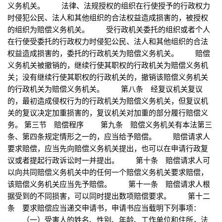
义务机关。 法律、法规授权的组织在行使授予的行政权力
时侵犯公民、法人和其他组织的合法权益造成损害的，被授权
的组织为赔偿义务机关。 受行政机关委托的组织或者个人
在行使受委托的行政权力时侵犯公民、法人和其他组织的合法
权益造成损害的，委托的行政机关为赔偿义务机关。 赔偿
义务机关被撤销的，继续行使其职权的行政机关为赔偿义务机
关；没有继续行使其职权的行政机关的，撤销该赔偿义务机关
的行政机关为赔偿义务机关。 第八条 经复议机关复议
的，最初造成侵权行为的行政机关为赔偿义务机关，但复议机
关的复议决定加重损害的，复议机关对加重的部分履行赔偿义
务。 第三节 赔偿程序 第九条 赔偿义务机关有本法第三
条、第四条规定情形之一的，应当给予赔偿。 赔偿请求人
要求赔偿，应当先向赔偿义务机关提出，也可以在申请行政复
议或者提起行政诉讼时一并提出。 第十条 赔偿请求人可
以向共同赔偿义务机关中的任何一个赔偿义务机关要求赔偿，
该赔偿义务机关应当先予赔偿。 第十一条 赔偿请求人根
据受到的不同损害，可以同时提出数项赔偿要求。 第十二
条 要求赔偿应当递交申请书，申请书应当载明下列事项：
（一）受害人的姓名、性别、年龄、工作单位和住所，法