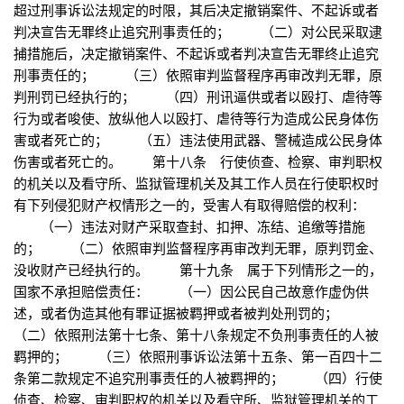
超过刑事诉讼法规定的时限，其后决定撤销案件、不起诉或者
判决宣告无罪终止追究刑事责任的； （二）对公民采取逮
捕措施后，决定撤销案件、不起诉或者判决宣告无罪终止追究
刑事责任的； （三）依照审判监督程序再审改判无罪，原
判刑罚已经执行的； （四）刑讯逼供或者以殴打、虐待等
行为或者唆使、放纵他人以殴打、虐待等行为造成公民身体伤
害或者死亡的； （五）违法使用武器、警械造成公民身体
伤害或者死亡的。 第十八条 行使侦查、检察、审判职权
的机关以及看守所、监狱管理机关及其工作人员在行使职权时
有下列侵犯财产权情形之一的，受害人有取得赔偿的权利：
（一）违法对财产采取查封、扣押、冻结、追缴等措施
的； （二）依照审判监督程序再审改判无罪，原判罚金、
没收财产已经执行的。 第十九条 属于下列情形之一的，
国家不承担赔偿责任： （一）因公民自己故意作虚伪供
述，或者伪造其他有罪证据被羁押或者被判处刑罚的；
（二）依照刑法第十七条、第十八条规定不负刑事责任的人被
羁押的； （三）依照刑事诉讼法第十五条、第一百四十二
条第二款规定不追究刑事责任的人被羁押的； （四）行使
侦查、检察、审判职权的机关以及看守所、监狱管理机关的工