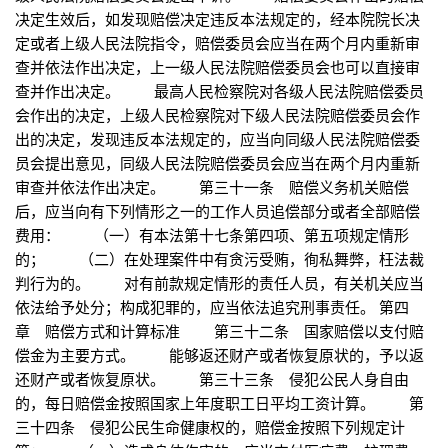
决定生效后，如发现赔偿决定违反本法规定的，经本院院长决
定或者上级人民法院指令，赔偿委员会应当在两个月内重新审
查并依法作出决定，上一级人民法院赔偿委员会也可以直接审
查并作出决定。 最高人民检察院对各级人民法院赔偿委员
会作出的决定，上级人民检察院对下级人民法院赔偿委员会作
出的决定，发现违反本法规定的，应当向同级人民法院赔偿委
员会提出意见，同级人民法院赔偿委员会应当在两个月内重新
审查并依法作出决定。 第三十一条 赔偿义务机关赔偿
后，应当向有下列情形之一的工作人员追偿部分或者全部赔偿
费用： （一）有本法第十七条第四项、第五项规定情形
的； （二）在处理案件中有贪污受贿，徇私舞弊，枉法裁
判行为的。 对有前款规定情形的责任人员，有关机关应当
依法给予处分；构成犯罪的，应当依法追究刑事责任。 第四
章 赔偿方式和计算标准 第三十二条 国家赔偿以支付赔
偿金为主要方式。 能够返还财产或者恢复原状的，予以返
还财产或者恢复原状。 第三十三条 侵犯公民人身自由
的，每日赔偿金按照国家上年度职工日平均工资计算。 第
三十四条 侵犯公民生命健康权的，赔偿金按照下列规定计