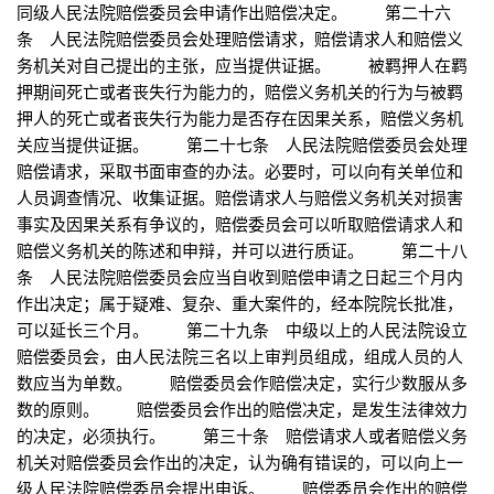
同级人民法院赔偿委员会申请作出赔偿决定。 第二十六
条 人民法院赔偿委员会处理赔偿请求，赔偿请求人和赔偿义
务机关对自己提出的主张，应当提供证据。 被羁押人在羁
押期间死亡或者丧失行为能力的，赔偿义务机关的行为与被羁
押人的死亡或者丧失行为能力是否存在因果关系，赔偿义务机
关应当提供证据。 第二十七条 人民法院赔偿委员会处理
赔偿请求，采取书面审查的办法。必要时，可以向有关单位和
人员调查情况、收集证据。赔偿请求人与赔偿义务机关对损害
事实及因果关系有争议的，赔偿委员会可以听取赔偿请求人和
赔偿义务机关的陈述和申辩，并可以进行质证。 第二十八
条 人民法院赔偿委员会应当自收到赔偿申请之日起三个月内
作出决定；属于疑难、复杂、重大案件的，经本院院长批准，
可以延长三个月。 第二十九条 中级以上的人民法院设立
赔偿委员会，由人民法院三名以上审判员组成，组成人员的人
数应当为单数。 赔偿委员会作赔偿决定，实行少数服从多
数的原则。 赔偿委员会作出的赔偿决定，是发生法律效力
的决定，必须执行。 第三十条 赔偿请求人或者赔偿义务
机关对赔偿委员会作出的决定，认为确有错误的，可以向上一
级人民法院赔偿委员会提出申诉。 赔偿委员会作出的赔偿