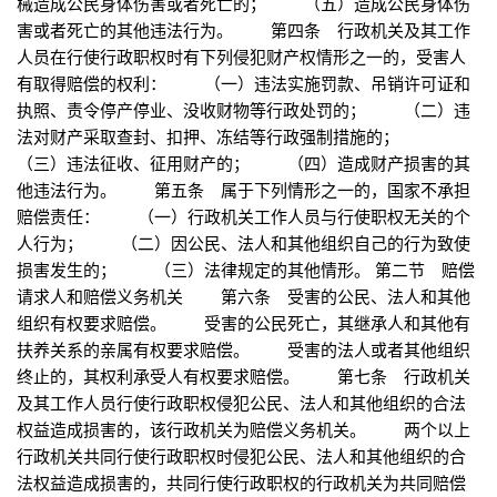
械造成公民身体伤害或者死亡的； （五）造成公民身体伤
害或者死亡的其他违法行为。 第四条 行政机关及其工作
人员在行使行政职权时有下列侵犯财产权情形之一的，受害人
有取得赔偿的权利： （一）违法实施罚款、吊销许可证和
执照、责令停产停业、没收财物等行政处罚的； （二）违
法对财产采取查封、扣押、冻结等行政强制措施的；
（三）违法征收、征用财产的； （四）造成财产损害的其
他违法行为。 第五条 属于下列情形之一的，国家不承担
赔偿责任： （一）行政机关工作人员与行使职权无关的个
人行为； （二）因公民、法人和其他组织自己的行为致使
损害发生的； （三）法律规定的其他情形。 第二节 赔偿
请求人和赔偿义务机关 第六条 受害的公民、法人和其他
组织有权要求赔偿。 受害的公民死亡，其继承人和其他有
扶养关系的亲属有权要求赔偿。 受害的法人或者其他组织
终止的，其权利承受人有权要求赔偿。 第七条 行政机关
及其工作人员行使行政职权侵犯公民、法人和其他组织的合法
权益造成损害的，该行政机关为赔偿义务机关。 两个以上
行政机关共同行使行政职权时侵犯公民、法人和其他组织的合
法权益造成损害的，共同行使行政职权的行政机关为共同赔偿