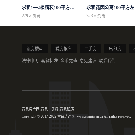
求租1一2楼精装100平方里面基本设备不...
求租
279
人浏览
323
人浏览
新房楼盘
看房报名
二手房
出租房
法律申明
套餐标准
金币充值
意见建议
联系我们
青县房产网,青县二手房,青县租房
Copyright © 2017-2022 青县房产网 www.qiangwen.cn All rights reserved.