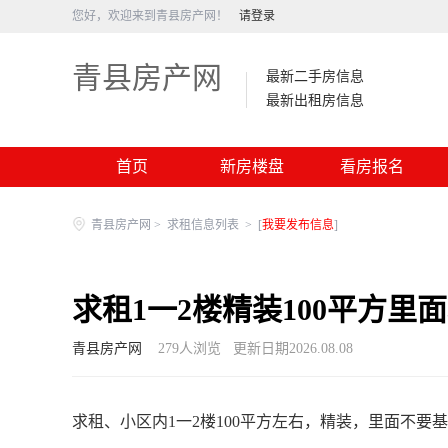
您好，欢迎来到青县房产网！
请登录
青县房产网
最新二手房信息
最新出租房信息
首页
新房楼盘
看房报名
青县房产网
>
求租信息列表
>
[
我要发布信息
]
求租1一2楼精装100平方里
青县房产网
279
人浏览
更新日期2026.08.08
求租、小区内1一2楼100平方左右，精装，里面不要