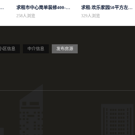
花园公寓100平方左右，电梯房
求租市中心简单装修400-500
求租:欢乐家园50平方左右的单身公寓廉...
258
人浏览
329
人浏览
小区信息
中介信息
发布房源